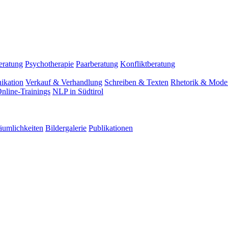
eratung
Psychotherapie
Paarberatung
Konfliktberatung
ikation
Verkauf & Verhandlung
Schreiben & Texten
Rhetorik & Moder
nline-Trainings
NLP in Südtirol
äumlichkeiten
Bildergalerie
Publikationen