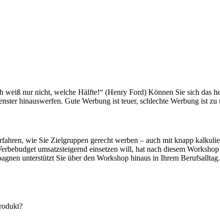
h weiß nur nicht, welche Hälfte!“ (Henry Ford) Können Sie sich das he
nster hinauswerfen. Gute Werbung ist teuer, schlechte Werbung ist zu t
 erfahren, wie Sie Zielgruppen gerecht werben – auch mit knapp kalku
n Werbebudget umsatzsteigernd einsetzen will, hat nach diesem Worksh
agnen unterstützt Sie über den Workshop hinaus in Ihrem Berufsalltag.
rodukt?