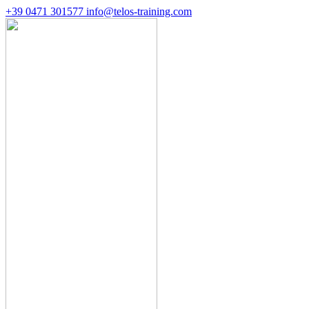
+39 0471 301577
info@telos-training.com