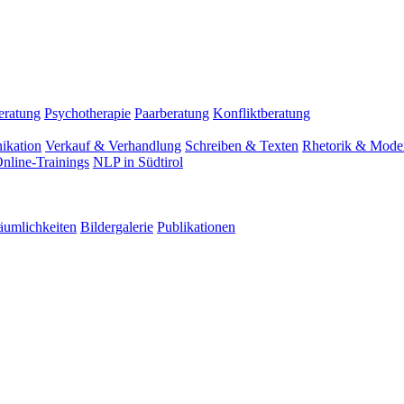
eratung
Psychotherapie
Paarberatung
Konfliktberatung
ikation
Verkauf & Verhandlung
Schreiben & Texten
Rhetorik & Moder
nline-Trainings
NLP in Südtirol
äumlichkeiten
Bildergalerie
Publikationen