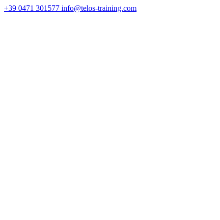
+39 0471 301577
info@telos-training.com