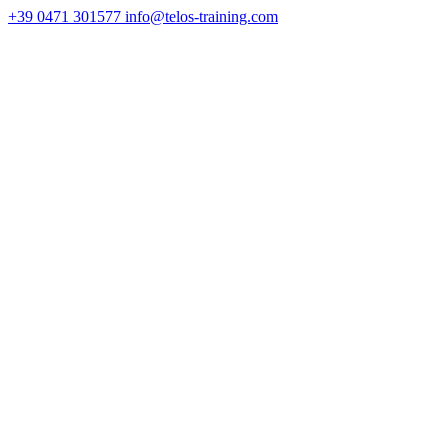
+39 0471 301577
info@telos-training.com