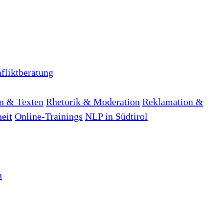
fliktberatung
n & Texten
Rhetorik & Moderation
Reklamation &
heit
Online-Trainings
NLP in Südtirol
n