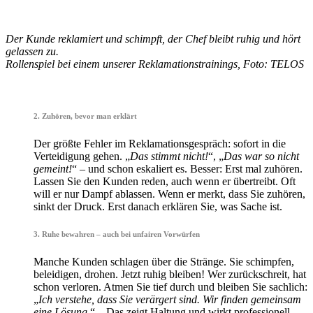
Der Kunde reklamiert und schimpft, der Chef bleibt ruhig und hört
gelassen zu.
Rollenspiel bei einem unserer Reklamationstrainings, Foto: TELOS
•
2. Zuhören, bevor man erklärt
Der größte Fehler im Reklamationsgespräch: sofort in die
Verteidigung gehen. „
Das stimmt nicht!
“, „
Das war so nicht
gemeint!
“ – und schon eskaliert es. Besser: Erst mal zuhören.
Lassen Sie den Kunden reden, auch wenn er übertreibt. Oft
will er nur Dampf ablassen. Wenn er merkt, dass Sie zuhören,
sinkt der Druck. Erst danach erklären Sie, was Sache ist.
3. Ruhe bewahren – auch bei unfairen Vorwürfen
Manche Kunden schlagen über die Stränge. Sie schimpfen,
beleidigen, drohen. Jetzt ruhig bleiben! Wer zurückschreit, hat
schon verloren. Atmen Sie tief durch und bleiben Sie sachlich:
„
Ich verstehe, dass Sie verärgert sind. Wir finden gemeinsam
eine Lösung.
“ – Das zeigt Haltung und wirkt professionell.