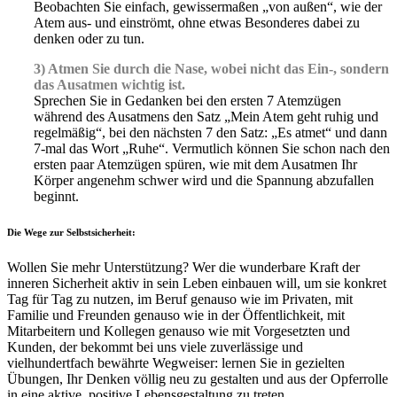
Beobachten Sie einfach, gewissermaßen „von außen“, wie der
Atem aus- und einströmt, ohne etwas Besonderes dabei zu
denken oder zu tun.
3) Atmen Sie durch die Nase, wobei nicht das Ein-, sondern
das Ausatmen wichtig ist.
Sprechen Sie in Gedanken bei den ersten 7 Atemzügen
während des Ausatmens den Satz „Mein Atem geht ruhig und
regelmäßig“, bei den nächsten 7 den Satz: „Es atmet“ und dann
7-mal das Wort „Ruhe“. Vermutlich können Sie schon nach den
ersten paar Atemzügen spüren, wie mit dem Ausatmen Ihr
Körper angenehm schwer wird und die Spannung abzufallen
beginnt.
Die Wege zur Selbstsicherheit:
Wollen Sie mehr Unterstützung? Wer die wunderbare Kraft der
inneren Sicherheit aktiv in sein Leben einbauen will, um sie konkret
Tag für Tag zu nutzen, im Beruf genauso wie im Privaten, mit
Familie und Freunden genauso wie in der Öffentlichkeit, mit
Mitarbeitern und Kollegen genauso wie mit Vorgesetzten und
Kunden, der bekommt bei uns viele zuverlässige und
vielhundertfach bewährte Wegweiser: lernen Sie in gezielten
Übungen, Ihr Denken völlig neu zu gestalten und aus der Opferrolle
in eine aktive, positive Lebensgestaltung zu treten.