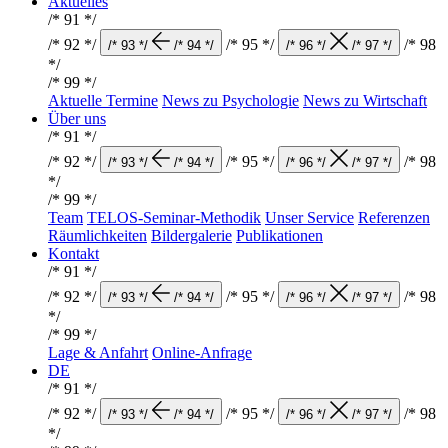
Aktuelles
/* 91 */
/* 92 */
/* 95 */
/* 98
/* 93 */
/* 94 */
/* 96 */
/* 97 */
*/
/* 99 */
Aktuelle Termine
News zu Psychologie
News zu Wirtschaft
Über uns
/* 91 */
/* 92 */
/* 95 */
/* 98
/* 93 */
/* 94 */
/* 96 */
/* 97 */
*/
/* 99 */
Team
TELOS-Seminar-Methodik
Unser Service
Referenzen
Räumlichkeiten
Bildergalerie
Publikationen
Kontakt
/* 91 */
/* 92 */
/* 95 */
/* 98
/* 93 */
/* 94 */
/* 96 */
/* 97 */
*/
/* 99 */
Lage & Anfahrt
Online-Anfrage
DE
/* 91 */
/* 92 */
/* 95 */
/* 98
/* 93 */
/* 94 */
/* 96 */
/* 97 */
*/