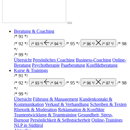
Beratung & Coaching
/* 91 */
/* 92 */
/* 95 */
/* 98
/* 93 */
/* 94 */
/* 96 */
/* 97 */
*/
/* 99 */
Übersicht
Persönliches Coaching
Business-Coaching
Online-
Beratung
Psychotherapie
Paarberatung
Konfliktberatung
Kurse & Trainings
/* 91 */
/* 92 */
/* 95 */
/* 98
/* 93 */
/* 94 */
/* 96 */
/* 97 */
*/
/* 99 */
Übersicht
Führung & Management
Kundenkontakt &
Kommunikation
Verkauf & Verhandlung
Schreiben & Texten
Rhetorik & Moderation
Reklamation & Konflikte
Teamentwicklung & Teamtraining
Gesundheit, Stress,
Burnout
Persönlichkeit & Selbstsicherheit
Online-Trainings
NLP in Südtirol