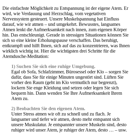
Die einfachste Möglichkeit zu Entspannung ist der eigene Atem. Er
wird, wie Verdauung und Herzschlag, vom vegetativen
Nervensystem gesteuert. Unsere Muskelspannung hat Einfluss
darauf, wie wir atmen – und umgekehrt. Bewusstes, langsames
Atmen lenkt die Aufmerksamkeit nach innen, zum eigenen Körper
hin. Das entschleunigt. Gerade in stressigen Situationen können Sie
sich so eine kleine Erholungspause verschaffen. Das beruhigt,
entkrampft und hilft Ihnen, sich auf das zu konzentrieren, was Ihnen
wirklich wichtig ist. Hier die wichtigsten drei Schritte für die
Atemdusche-Meditation:
1) Suchen Sie sich eine ruhige Umgebung.
Egal ob Sofa, Schlafzimmer, Bürosessel oder Klo – sorgen Sie
dafür, dass Sie für einige Minuten ungestört sind. Lüften Sie
vorher den Raum (geht im Klo vermutlich nur begrenzt),
lockern Sie enge Kleidung und setzen oder legen Sie sich
bequem hin. Dann wenden Sie Ihre Aufmerksamkeit Ihrem
Atem zu.
2) Beobachten Sie den eigenen Atem.
Unter Stress atmen wir oft zu schnell und zu flach. Je
langsamer und tiefer wir atmen, desto mehr entspannt sich
unsere Muskulatur. Je entspannter unsere Muskeln sind, desto
ruhiger wird unser Atem, je ruhiger der Atem, desto … – usw.