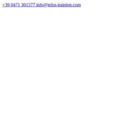
+39 0471 301577
info@telos-training.com