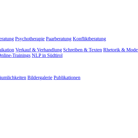
eratung
Psychotherapie
Paarberatung
Konfliktberatung
ikation
Verkauf & Verhandlung
Schreiben & Texten
Rhetorik & Moder
nline-Trainings
NLP in Südtirol
äumlichkeiten
Bildergalerie
Publikationen