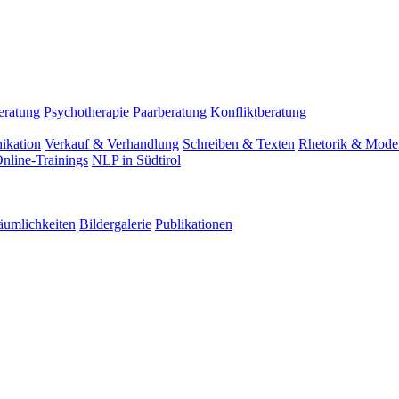
eratung
Psychotherapie
Paarberatung
Konfliktberatung
ikation
Verkauf & Verhandlung
Schreiben & Texten
Rhetorik & Moder
nline-Trainings
NLP in Südtirol
äumlichkeiten
Bildergalerie
Publikationen