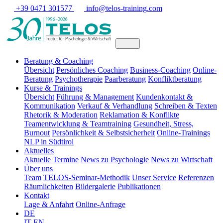
+39 0471 301577
info@telos-training.com
Beratung & Coaching
Übersicht
Persönliches Coaching
Business-Coaching
Online-
Beratung
Psychotherapie
Paarberatung
Konfliktberatung
Kurse & Trainings
Übersicht
Führung & Management
Kundenkontakt &
Kommunikation
Verkauf & Verhandlung
Schreiben & Texten
Rhetorik & Moderation
Reklamation & Konflikte
Teamentwicklung & Teamtraining
Gesundheit, Stress,
Burnout
Persönlichkeit & Selbstsicherheit
Online-Trainings
NLP in Südtirol
Aktuelles
Aktuelle Termine
News zu Psychologie
News zu Wirtschaft
Über uns
Team
TELOS-Seminar-Methodik
Unser Service
Referenzen
Räumlichkeiten
Bildergalerie
Publikationen
Kontakt
Lage & Anfahrt
Online-Anfrage
DE
IT
EN